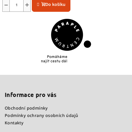
−
+
Do košíku
Z
á
p
Informace pro vás
a
Obchodní podmínky
t
Podmínky ochrany osobních údajů
í
Kontakty