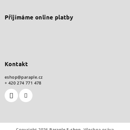
Přijímáme online platby
Kontakt
eshop
@
paraple.cz
+ 420 274 771 478
Copyright 2026
Paraple E-shop
. Všechna práva